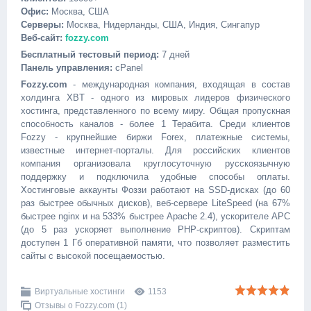
Офис:
Москва, США
Серверы:
Москва, Нидерланды, США, Индия, Сингапур
Веб-сайт:
fozzy.com
Бесплатный тестовый период:
7 дней
Панель управления:
cPanel
Fozzy.com
- международная компания, входящая в состав
холдинга XBT - одного из мировых лидеров физического
хостинга, представленного по всему миру. Общая пропускная
способность каналов - более 1 Терабита. Среди клиентов
Fozzy - крупнейшие биржи Forex, платежные системы,
известные интернет-порталы. Для российских клиентов
компания организовала круглосуточную русскоязычную
поддержку и подключила удобные способы оплаты.
Хостинговые аккаунты Фоззи работают на SSD-дисках (до 60
раз быстрее обычных дисков), веб-сервере LiteSpeed (на 67%
быстрее nginx и на 533% быстрее Apache 2.4), ускорителе APC
(до 5 раз ускоряет выполнение PHP-скриптов). Скриптам
доступен 1 Гб оперативной памяти, что позволяет разместить
сайты с высокой посещаемостью.
Виртуальные хостинги
1153
Отзывы о Fozzy.com (1)