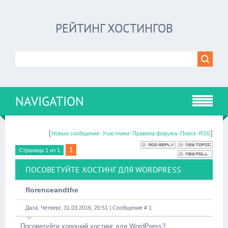
РЕЙТИНГ ХОСТИНГОВ
NAVIGATION
[
·
·
·
·
]
Новые сообщения
Участники
Правила форума
Поиск
RSS
1
Страница
1
из
1
ПОСОВЕТУЙТЕ ХОСТИНГ ДЛЯ WORDPRESS
florenceandthe
Дата: Четверг, 31.03.2016, 20:51 | Сообщение #
1
Посоветуйте хороший хостинг для WordPress?