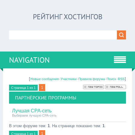
РЕЙТИНГ ХОСТИНГОВ
NAVIGATION
[
·
·
·
·
]
Новые сообщения
Участники
Правила форума
Поиск
RSS
1
Страница
1
из
1
ПАРТНЁРСКИЕ ПРОГРАММЫ
Лучшая CPA-сеть
Выбираем лучшую CPA-сеть
В этом форуме тем:
1
. На странице показано тем:
1
.
1
Страница
1
из
1